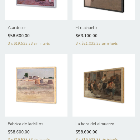
Atardecer
El riachuelo
$58.600,00
$63.100,00
3
x
$19.533,33
sin interés
3
x
$21.033,33
sin interés
Fabrica de ladrillos
La hora del almuerzo
$58.600,00
$58.600,00
3
x
$19.533,33
sin interés
3
x
$19.533,33
sin interés