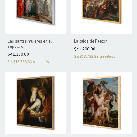
Las santas mujeres en el
La caida de Faeton
sepulcro
$41.200,00
$41.200,00
3
x
$13.733,33
sin interés
3
x
$13.733,33
sin interés