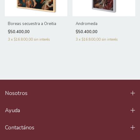
Boreas secuestra a Oreitia
Andromeda
$50.400,00
$50.400,00
3
x
$16.800,00
sin interés
3
x
$16.800,00
sin interés
Nosotros
Ayuda
Contactános