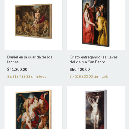
Daniel en la guarida de los
Cristo entregando las llaves
leones
del cielo a San Pedro
$41.200,00
$50.400,00
3
x
$13.733,33
sin interés
3
x
$16.800,00
sin interés