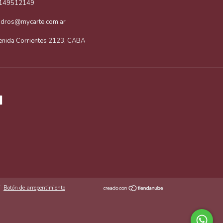
149512149
adros@mycarte.com.ar
enida Corrientes 2123, CABA
Botón de arrepentimiento