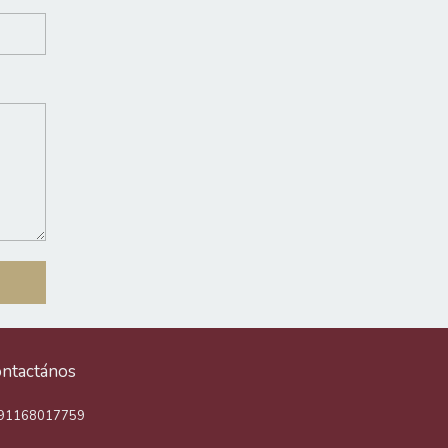
ntactános
91168017759