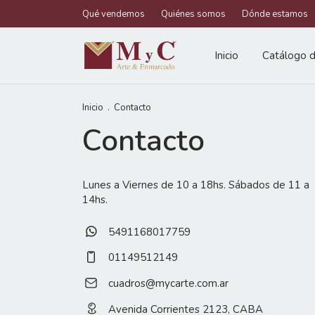
Qué vendemos
Quiénes somos
Dónde estamos
Inicio
Catálogo d
Inicio
.
Contacto
Contacto
Lunes a Viernes de 10 a 18hs. Sábados de 11 a
14hs.
5491168017759
01149512149
cuadros@mycarte.com.ar
Avenida Corrientes 2123, CABA