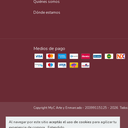
Quiénes somos
Dónde estamos
Medios de pago
Copyright MyC Arte y Enmarcado - 20399115125 - 2026. Todos lo
Al navegar por este sitio
aceptás el uso de cookies
para agilizar tu
experiencia de compra.
Entendido