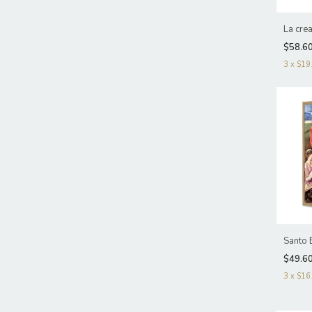
La cre
$58.6
3
x
$19
Santo 
$49.6
3
x
$16