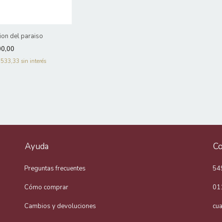
ion del paraiso
00,00
.533,33
sin interés
Ayuda
Co
Preguntas frecuentes
54
Cómo comprar
01
Cambios y devoluciones
cu