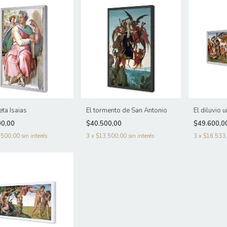
eta Isaias
El tormento de San Antonio
El diluvio 
00,00
$40.500,00
$49.600,0
.500,00
sin interés
3
x
$13.500,00
sin interés
3
x
$16.533