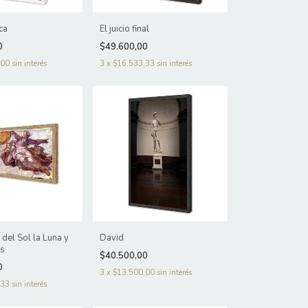
ca
El juicio final
0
$49.600,00
,00
sin interés
3
x
$16.533,33
sin interés
 del Sol la Luna y
David
as
$40.500,00
0
3
x
$13.500,00
sin interés
,33
sin interés