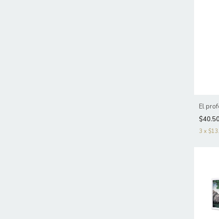
El prof
$40.5
3
x
$13