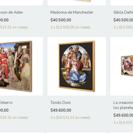
acion de Adan
Madonna de Manchester
Sibila Delfi
00,00
$40.500,00
$40.500,0
.533,33
sin interés
3
x
$13.500,00
sin interés
3
x
$13.500
Entierro
Tondo Doni
La creacion
los planet
00,00
$49.600,00
$49.600,0
.533,33
sin interés
3
x
$16.533,33
sin interés
3
x
$16.533