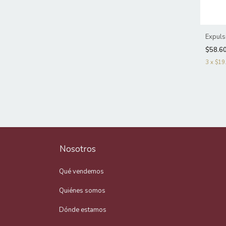
Expuls
$58.6
3
x
$19
Nosotros
Qué vendemos
Quiénes somos
Dónde estamos