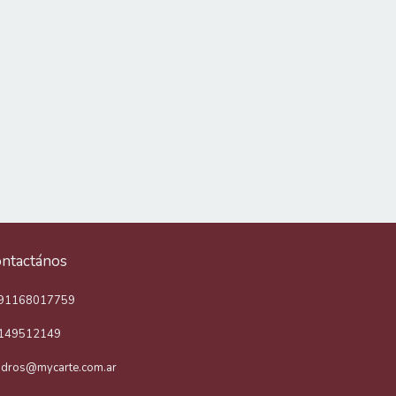
ntactános
91168017759
149512149
adros@mycarte.com.ar