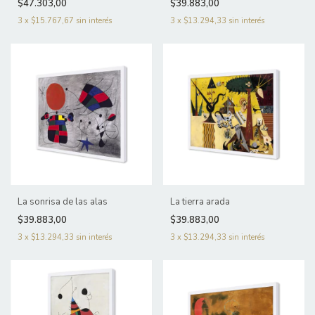
$47.303,00
$39.883,00
3
x
$15.767,67
sin interés
3
x
$13.294,33
sin interés
La sonrisa de las alas
La tierra arada
$39.883,00
$39.883,00
3
x
$13.294,33
sin interés
3
x
$13.294,33
sin interés