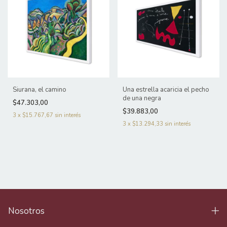
Siurana, el camino
Una estrella acaricia el pecho
de una negra
$47.303,00
$39.883,00
3
x
$15.767,67
sin interés
3
x
$13.294,33
sin interés
Nosotros