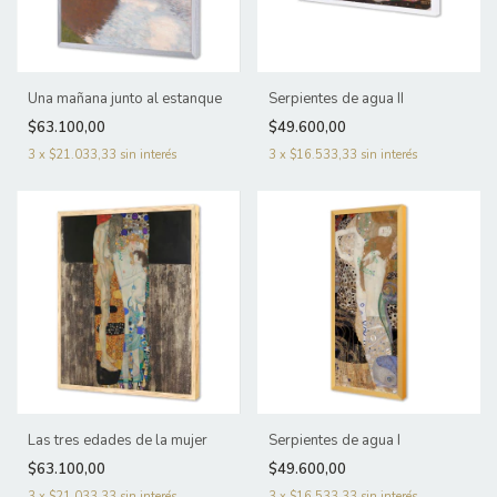
Una mañana junto al estanque
Serpientes de agua II
$63.100,00
$49.600,00
3
x
$21.033,33
sin interés
3
x
$16.533,33
sin interés
Las tres edades de la mujer
Serpientes de agua I
$63.100,00
$49.600,00
3
x
$21.033,33
sin interés
3
x
$16.533,33
sin interés