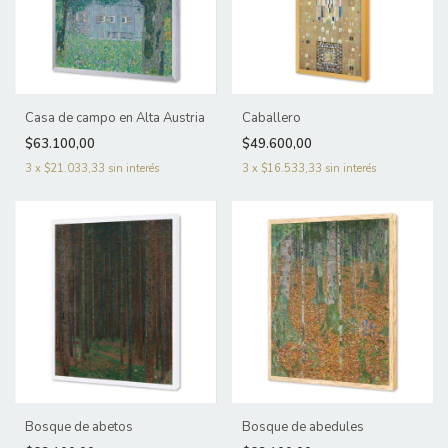
Casa de campo en Alta Austria
Caballero
$63.100,00
$49.600,00
3
x
$21.033,33
sin interés
3
x
$16.533,33
sin interés
Bosque de abetos
Bosque de abedules