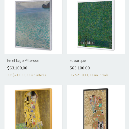
En el lago Attersse
El parque
$63.100,00
$63.100,00
3
x
$21.033,33
sin interés
3
x
$21.033,33
sin interés