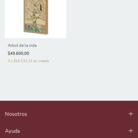
Arbol de la vida
$49.600,00
3
x
$16.533,33
sin interés
Nosotros
Ayuda