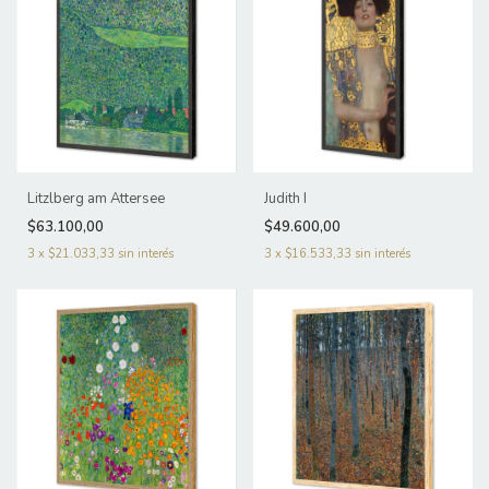
Litzlberg am Attersee
Judith I
$63.100,00
$49.600,00
3
x
$21.033,33
sin interés
3
x
$16.533,33
sin interés