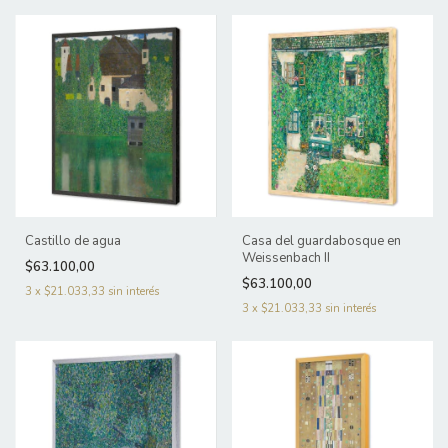
Castillo de agua
Casa del guardabosque en
Weissenbach II
$63.100,00
$63.100,00
3
x
$21.033,33
sin interés
3
x
$21.033,33
sin interés