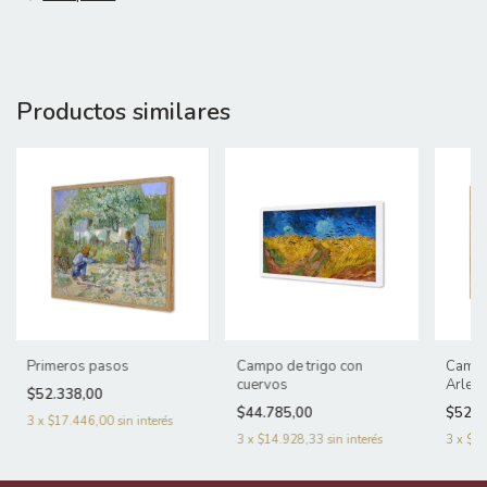
Productos similares
Primeros pasos
Campo de trigo con
Campo 
cuervos
Arles
$52.338,00
$44.785,00
$52.3
3
x
$17.446,00
sin interés
3
x
$14.928,33
sin interés
3
x
$17