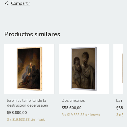
Compartir
Productos similares
Jeremias lamentando la
Dos africanos
La ron
destruccion de Jerusalen
$58.600,00
$58.6
$58.600,00
3
x
$19.533,33
sin interés
3
x
$19
3
x
$19.533,33
sin interés