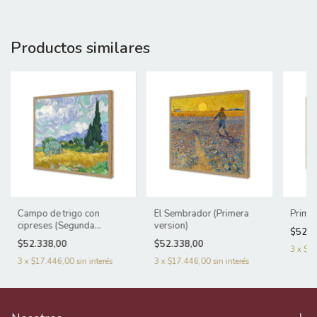
Productos similares
Campo de trigo con
El Sembrador (Primera
Prime
cipreses (Segunda
version)
$52.3
version)
$52.338,00
$52.338,00
3
x
$17
3
x
$17.446,00
sin interés
3
x
$17.446,00
sin interés