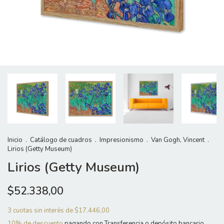
Inicio
.
Catálogo de cuadros
.
Impresionismo
.
Van Gogh, Vincent
.
Lirios (Getty Museum)
Lirios (Getty Museum)
$52.338,00
3
cuotas sin interés de
$17.446,00
10% de descuento
pagando con Transferencia o depósito bancario