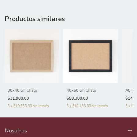
Productos similares
30x40 cm Chato
40x60 cm Chato
A5 (1
$31.900,00
$58.300,00
$14.1
3
x
$10.633,33
sin interés
3
x
$19.433,33
sin interés
3
x
$4.
Nosotros