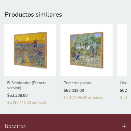
Productos similares
El Sembrador (Primera
Primeros pasos
Lirio
version)
$52.338,00
$52.3
$52.338,00
3
x
$17.446,00
sin interés
3
x
$17
3
x
$17.446,00
sin interés
Nosotros