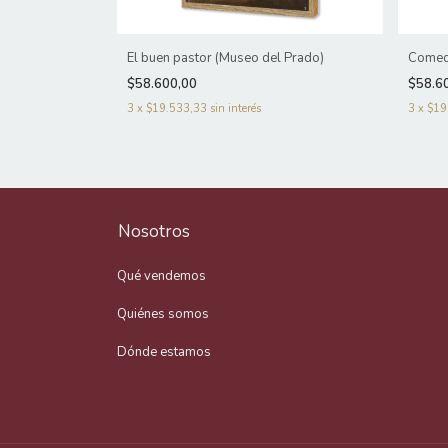
 la Virgen
El buen pastor (Museo del Prado)
Comed
$58.600,00
$58.6
3
x
$19.533,33
sin interés
3
x
$19
Nosotros
Qué vendemos
Quiénes somos
Dónde estamos