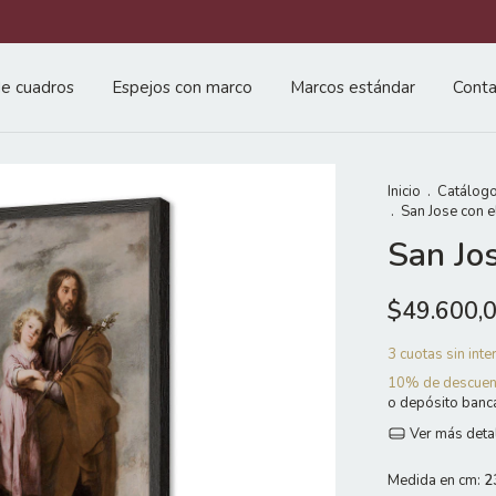
e cuadros
Espejos con marco
Marcos estándar
Conta
Inicio
.
Catálogo
.
San Jose con e
San Jos
$49.600,
3
cuotas sin int
10% de descuen
o depósito banc
Ver más deta
Medida en cm:
2