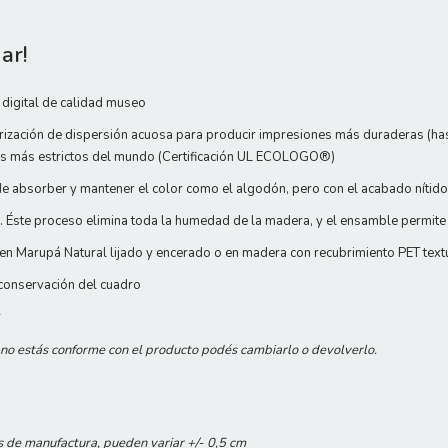
ar!
digital de calidad museo
rización de dispersión acuosa para producir impresiones más duraderas (hasta
les más estrictos del mundo (Certificación UL ECOLOGO®)
e absorber y mantener el color como el algodón, pero con el acabado nítido 
 Éste proceso elimina toda la humedad de la madera, y el ensamble permite
n Marupá Natural lijado y encerado o en madera con recubrimiento PET text
 conservación del cuadro
r
i no estás conforme con el producto podés cambiarlo o devolverlo.
s de manufactura, pueden variar +/- 0,5 cm