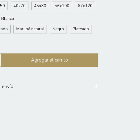
x50
40x70
45x80
56x100
67x120
:
Blanco
rado
Marupá natural
Negro
Plateado
 envío