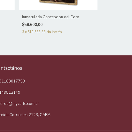
Inmaculada Concepcion del Coro
Inmaculada Con
Prado)
$58.600,00
$58.600,00
3
x
$19.533,33
sin interés
3
x
$19.533,33
s
ntactános
91168017759
149512149
adros@mycarte.com.ar
enida Corrientes 2123, CABA