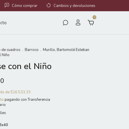
Cómo comprar
Cambios y devoluciones
0
cto
 de cuadros
.
Barroco
.
Murillo, Bartomolé Esteban
l Niño
e con el Niño
00
erés de
$16.533,33
to
pagando con Transferencia
ario
lles
3x40