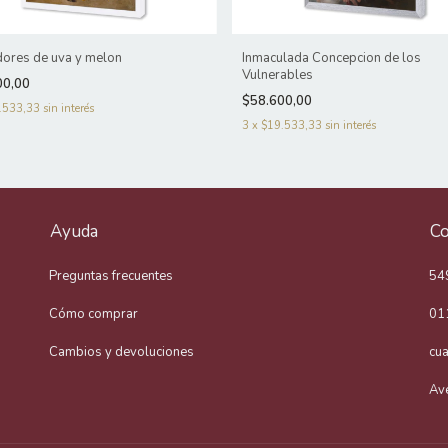
ores de uva y melon
Inmaculada Concepcion de los
Vulnerables
00,00
$58.600,00
.533,33
sin interés
3
x
$19.533,33
sin interés
Ayuda
Co
Preguntas frecuentes
54
Cómo comprar
01
Cambios y devoluciones
cu
Av