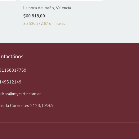
La hora del baño, Valencia
Cosiendo la ve
$60.818,00
$52.338,00
3
x
$20.272,67
sin interés
3
x
$17.446,00
s
ntactános
91168017759
149512149
adros@mycarte.com.ar
enida Corrientes 2123, CABA