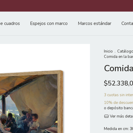
e cuadros
Espejos con marco
Marcos estándar
Conta
Inicio
.
Catálogo
Comida en la ba
Comida
$52.338,
3
cuotas sin int
10% de descuen
o depósito banc
Ver más deta
Medida en cm:
3