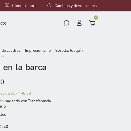
Cómo comprar
Cambios y devoluciones
0
cto
 de cuadros
.
Impresionismo
.
Sorolla, Joaquín
.
rca
 en la barca
00
erés de
$17.446,00
to
pagando con Transferencia
ario
lles
0x40