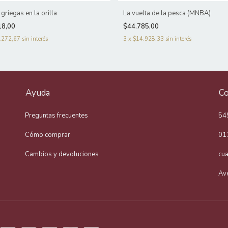
griegas en la orilla
La vuelta de la pesca (MNBA)
18,00
$44.785,00
.272,67
sin interés
3
x
$14.928,33
sin interés
Ayuda
Co
Preguntas frecuentes
54
Cómo comprar
01
Cambios y devoluciones
cu
Av