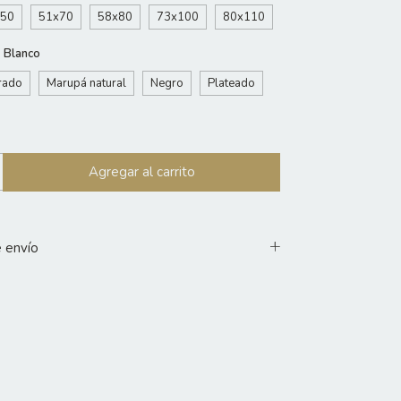
x50
51x70
58x80
73x100
80x110
:
Blanco
rado
Marupá natural
Negro
Plateado
 envío