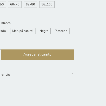
x50
60x70
69x80
86x100
:
Blanco
rado
Marupá natural
Negro
Plateado
 envío