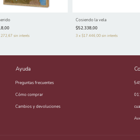
herido
Cosiendo la vela
18,00
$52.338,00
.272,67
sin interés
3
x
$17.446,00
sin interés
Ayuda
Co
Preguntas frecuentes
54
Cómo comprar
01
Cambios y devoluciones
cu
Av