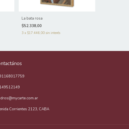
La bata rosa
El pescador
$52.338,00
$52.338,00
3
x
$17.446,00
sin interés
3
x
$17.446,00
s
ntactános
91168017759
149512149
adros@mycarte.com.ar
enida Corrientes 2123, CABA