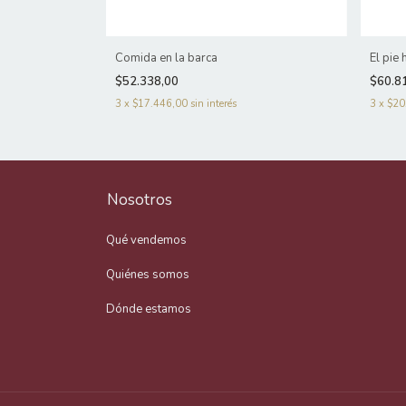
Comida en la barca
El pie 
$52.338,00
$60.8
3
x
$17.446,00
sin interés
3
x
$20
Nosotros
Qué vendemos
Quiénes somos
Dónde estamos