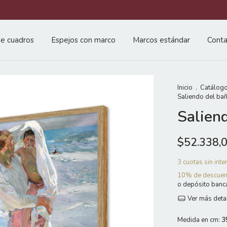
e cuadros
Espejos con marco
Marcos estándar
Conta
Inicio
.
Catálogo
Saliendo del ba
Salien
$52.338,
3
cuotas sin int
10% de descuen
o depósito banc
Ver más deta
Medida en cm:
3