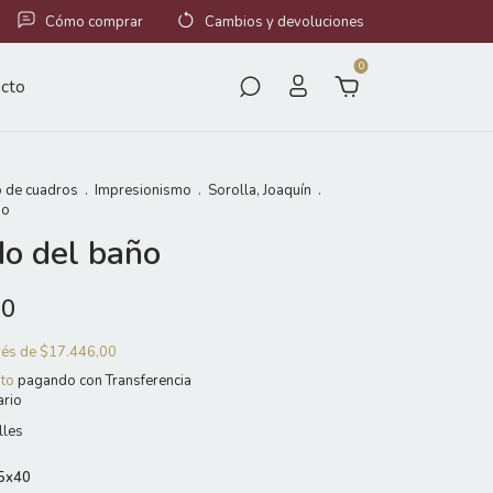
Cómo comprar
Cambios y devoluciones
0
cto
 de cuadros
.
Impresionismo
.
Sorolla, Joaquín
.
ño
do del baño
00
erés de
$17.446,00
to
pagando con Transferencia
ario
lles
5x40