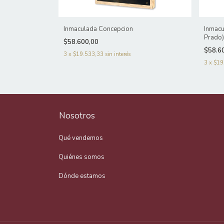
 Prado)
Inmaculada Concepcion
Inmacu
Prado
$58.600,00
$58.6
3
x
$19.533,33
sin interés
3
x
$19
Nosotros
Qué vendemos
Quiénes somos
Dónde estamos