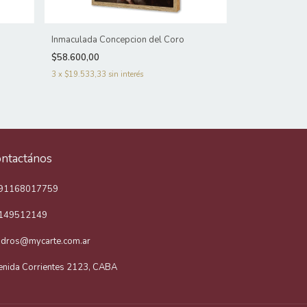
Inmaculada Concepcion del Coro
Cristo en la cru
$58.600,00
$49.600,00
3
x
$19.533,33
sin interés
3
x
$16.533,33
s
ntactános
91168017759
149512149
adros@mycarte.com.ar
enida Corrientes 2123, CABA