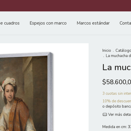
e cuadros
Espejos con marco
Marcos estándar
Conta
Inicio
.
Catálogo
.
La muchacha de
La muc
$58.600,
3
cuotas sin int
10% de descuen
o depósito banc
Ver más deta
Medida en cm:
3