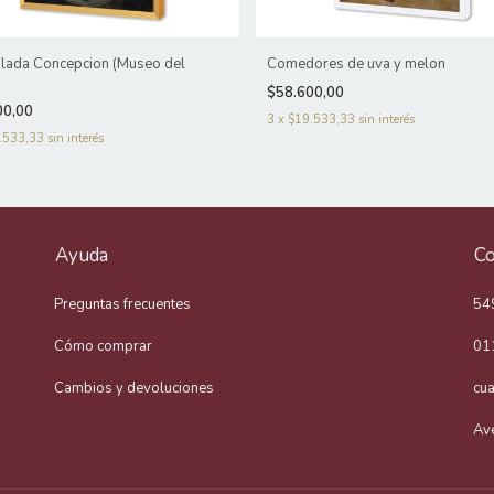
lada Concepcion (Museo del
Comedores de uva y melon
)
$58.600,00
00,00
3
x
$19.533,33
sin interés
.533,33
sin interés
Ayuda
Co
Preguntas frecuentes
54
Cómo comprar
01
Cambios y devoluciones
cu
Av