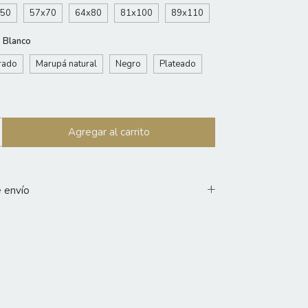
x50
57x70
64x80
81x100
89x110
:
Blanco
rado
Marupá natural
Negro
Plateado
 envío