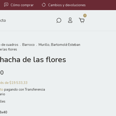
Cómo comprar
Cambios y devoluciones
0
cto
 de cuadros
.
Barroco
.
Murillo, Bartomolé Esteban
 las flores
hacha de las flores
00
erés de
$19.533,33
to
pagando con Transferencia
ario
lles
3x40