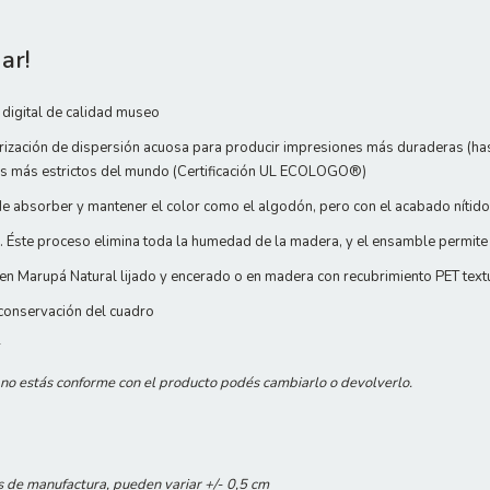
ar!
digital de calidad museo
rización de dispersión acuosa para producir impresiones más duraderas (hasta
les más estrictos del mundo (Certificación UL ECOLOGO®)
e absorber y mantener el color como el algodón, pero con el acabado nítido 
 Éste proceso elimina toda la humedad de la madera, y el ensamble permite
n Marupá Natural lijado y encerado o en madera con recubrimiento PET text
 conservación del cuadro
r
i no estás conforme con el producto podés cambiarlo o devolverlo.
s de manufactura, pueden variar +/- 0,5 cm