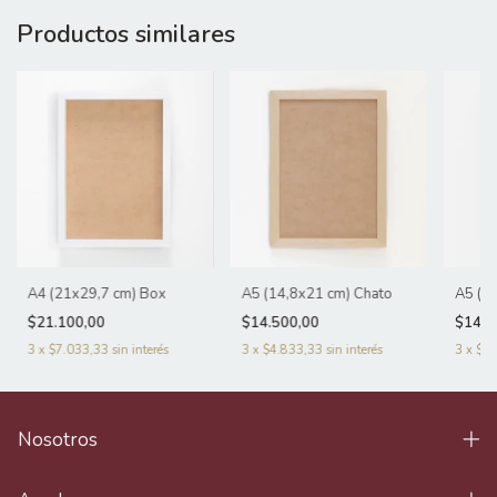
Productos similares
A4 (21x29,7 cm) Box
A5 (14,8x21 cm) Chato
A5 (1
$21.100,00
$14.500,00
$14.1
3
x
$7.033,33
sin interés
3
x
$4.833,33
sin interés
3
x
$4.
Nosotros