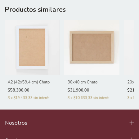
Productos similares
A2 (42x59,4 cm) Chato
30x40 cm Chato
20x30
$58.300,00
$31.900,00
$21.7
3
x
$19.433,33
sin interés
3
x
$10.633,33
sin interés
3
x
$7.
Nosotros