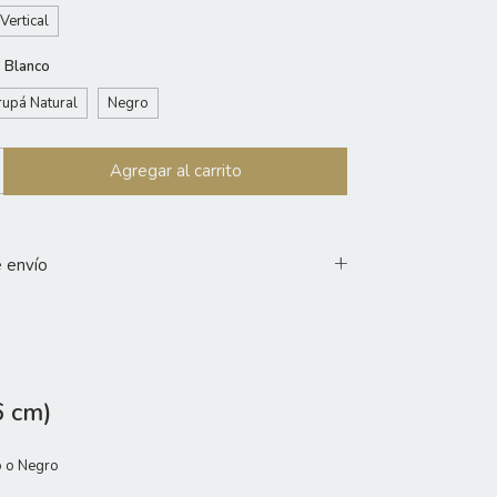
Vertical
:
Blanco
upá Natural
Negro
 envío
6 cm)
o o Negro