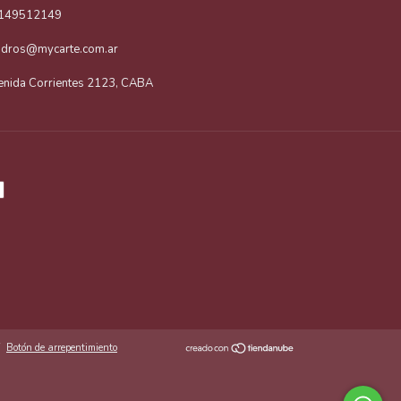
149512149
adros@mycarte.com.ar
enida Corrientes 2123, CABA
Botón de arrepentimiento