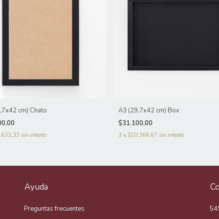
,7x42 cm) Chato
A3 (29,7x42 cm) Box
00,00
$31.100,00
.633,33
sin interés
3
x
$10.366,67
sin interés
Ayuda
Co
Preguntas frecuentes
54