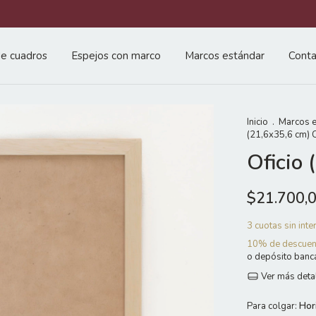
e cuadros
Espejos con marco
Marcos estándar
Conta
Inicio
.
Marcos e
(21,6x35,6 cm) 
Oficio
$21.700,
3
cuotas sin int
10% de descuen
o depósito banc
Ver más deta
Para colgar:
Hor