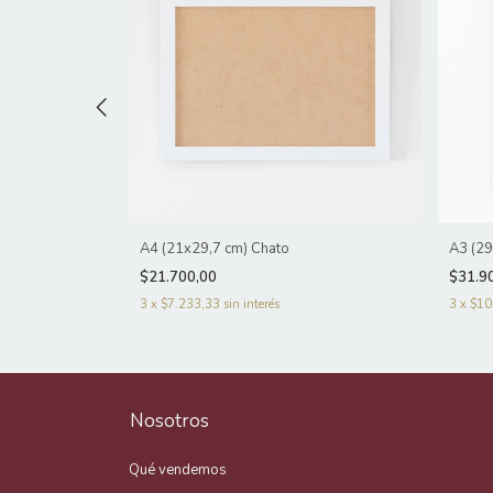
A4 (21x29,7 cm) Chato
A3 (29
$21.700,00
$31.9
3
x
$7.233,33
sin interés
3
x
$10
Nosotros
Qué vendemos