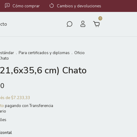
Cómo comprar
Cambios y devoluciones
0
cto
stándar
.
Para certificados y diplomas
.
Oficio
Chato
 (21,6x35,6 cm) Chato
00
erés de
$7.233,33
to
pagando con Transferencia
ario
lles
izontal