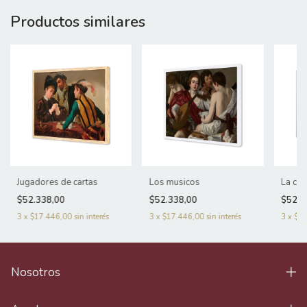
Productos similares
Jugadores de cartas
Los musicos
La ce
$52.338,00
$52.338,00
$52.3
3
x
$17.446,00
sin interés
3
x
$17.446,00
sin interés
3
x
$17
Nosotros