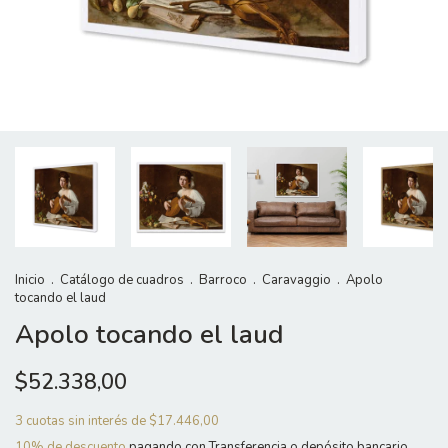
Inicio
.
Catálogo de cuadros
.
Barroco
.
Caravaggio
.
Apolo
tocando el laud
Apolo tocando el laud
$52.338,00
3
cuotas sin interés de
$17.446,00
10% de descuento
pagando con Transferencia o depósito bancario