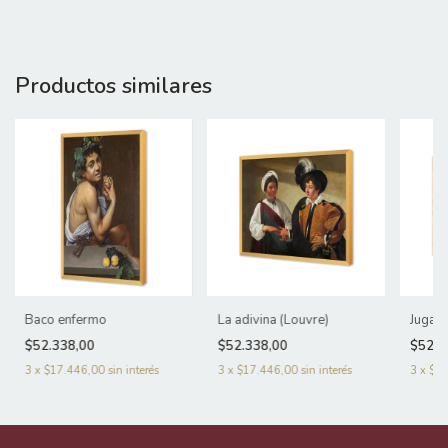
Productos similares
Baco enfermo
La adivina (Louvre)
Jugado
$52.338,00
$52.338,00
$52.3
3
x
$17.446,00
sin interés
3
x
$17.446,00
sin interés
3
x
$17