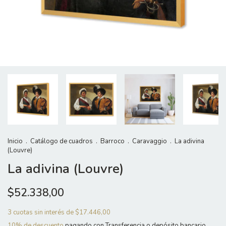
Inicio
.
Catálogo de cuadros
.
Barroco
.
Caravaggio
.
La adivina
(Louvre)
La adivina (Louvre)
$52.338,00
3
cuotas sin interés de
$17.446,00
10% de descuento
pagando con Transferencia o depósito bancario