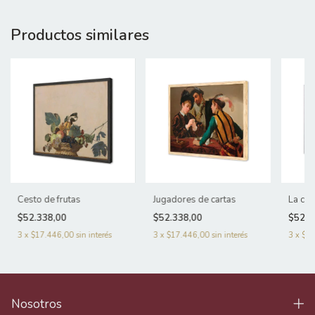
Productos similares
Cesto de frutas
Jugadores de cartas
La ce
$52.338,00
$52.338,00
$52.3
3
x
$17.446,00
sin interés
3
x
$17.446,00
sin interés
3
x
$17
Nosotros