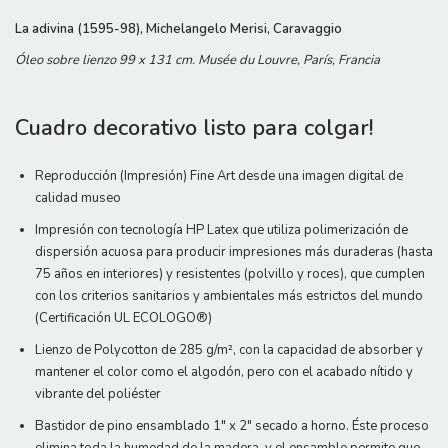
La adivina (1595-98), Michelangelo Merisi, Caravaggio
Óleo sobre lienzo 99 x 131 cm. Musée du Louvre, París, Francia
Cuadro decorativo listo para colgar!
Reproducción (Impresión) Fine Art desde una imagen digital de
calidad museo
Impresión con tecnología HP Latex que utiliza polimerización de
dispersión acuosa para producir impresiones más duraderas (hasta
75 años en interiores) y resistentes (polvillo y roces), que cumplen
con los criterios sanitarios y ambientales más estrictos del mundo
(Certificación UL ECOLOGO®)
Lienzo de Polycotton de 285 g/m², con la capacidad de absorber y
mantener el color como el algodón, pero con el acabado nítido y
vibrante del poliéster
Bastidor de pino ensamblado 1" x 2" secado a horno. Éste proceso
elimina toda la humedad de la madera, y el ensamble permite que