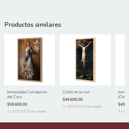
Productos similares
Inmaculada Concepcion
Cristo en la cruz
Inmac
del Coro
(Clev
$49.600,00
$58.600,00
$49.6
3
x
$16.533,33
sin interés
3
x
$19.533,33
sin interés
3
x
$16