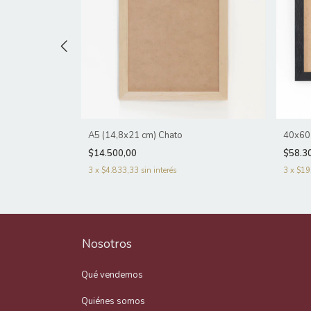
A5 (14,8x21 cm) Chato
40x60
$14.500,00
$58.3
3
x
$4.833,33
sin interés
3
x
$19
Nosotros
Qué vendemos
Quiénes somos