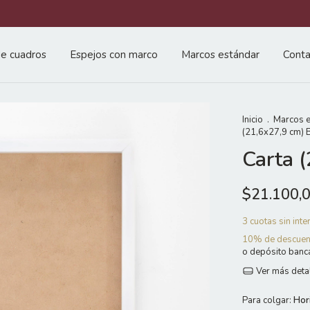
e cuadros
Espejos con marco
Marcos estándar
Conta
Inicio
.
Marcos e
(21,6x27,9 cm) 
Carta 
$21.100,
3
cuotas sin int
10% de descuen
o depósito banc
Ver más deta
Para colgar:
Hor