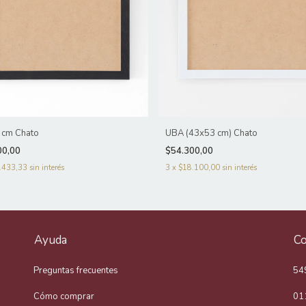
 cm Chato
UBA (43x53 cm) Chato
00,00
$54.300,00
.433,33
sin interés
3
x
$18.100,00
sin interés
Ayuda
Co
Preguntas frecuentes
54
Cómo comprar
01