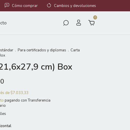
Cómo comprar
Cambios y devoluciones
0
cto
stándar
.
Para certificados y diplomas
.
Carta
Box
(21,6x27,9 cm) Box
00
erés de
$7.033,33
to
pagando con Transferencia
ario
lles
izontal