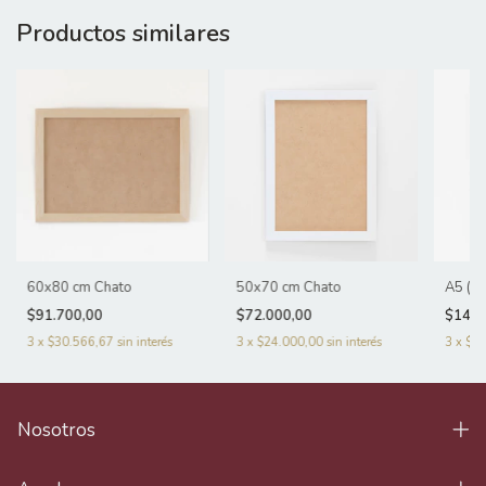
Productos similares
60x80 cm Chato
50x70 cm Chato
A5 (1
$91.700,00
$72.000,00
$14.5
3
x
$30.566,67
sin interés
3
x
$24.000,00
sin interés
3
x
$4.
Nosotros