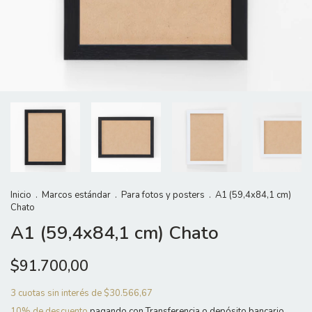
Inicio
.
Marcos estándar
.
Para fotos y posters
.
A1 (59,4x84,1 cm)
Chato
A1 (59,4x84,1 cm) Chato
$91.700,00
3
cuotas sin interés de
$30.566,67
10% de descuento
pagando con Transferencia o depósito bancario