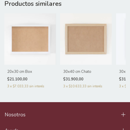
Productos similares
20x30 cm Box
30x40 cm Chato
30x40
$21.100,00
$31.900,00
$31.1
3
x
$7.033,33
sin interés
3
x
$10.633,33
sin interés
3
x
$10
Nosotros