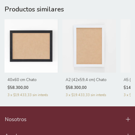
Productos similares
40x60 cm Chato
A2 (42x59,4 cm) Chato
A5 (1
$58.300,00
$58.300,00
$14.1
3
x
$19.433,33
sin interés
3
x
$19.433,33
sin interés
3
x
$4.
Nosotros